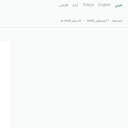
عربي
English
Türkçe
اردو
فارسى
الجمعة,
7 أغسطس 2026
-
21 صفَر 1448 هـ