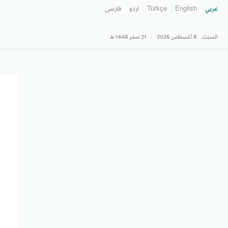
عربي
English
Türkçe
اردو
فارسى
السبت,
8 أغسطس 2026
-
21 صفَر 1448 هـ