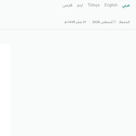
عربي
English
Türkçe
اردو
فارسى
الجمعة,
7 أغسطس 2026
-
21 صفَر 1448 هـ