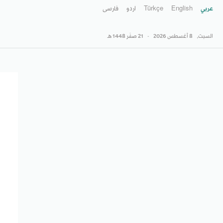
عربي
English
Türkçe
اردو
فارسى
السبت,
8 أغسطس 2026
-
21 صفَر 1448 هـ