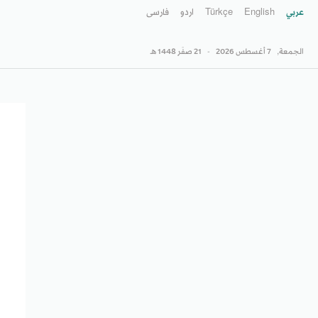
عربي
English
Türkçe
اردو
فارسى
الجمعة,
7 أغسطس 2026
-
21 صفَر 1448 هـ