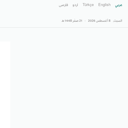
عربي
English
Türkçe
اردو
فارسى
السبت,
8 أغسطس 2026
-
21 صفَر 1448 هـ