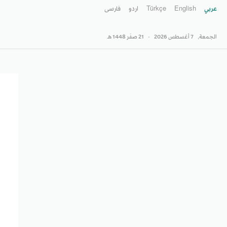
عربي
English
Türkçe
اردو
فارسى
الجمعة,
7 أغسطس 2026
-
21 صفَر 1448 هـ