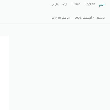
عربي
English
Türkçe
اردو
فارسى
الجمعة,
7 أغسطس 2026
-
21 صفَر 1448 هـ