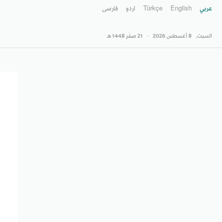
عربي
English
Türkçe
اردو
فارسى
السبت,
8 أغسطس 2026
-
21 صفَر 1448 هـ