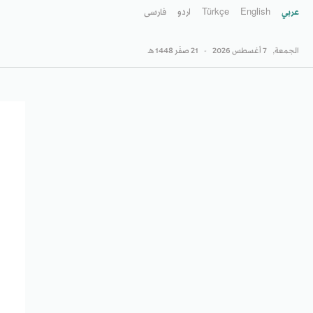
عربي
English
Türkçe
اردو
فارسى
الجمعة,
7 أغسطس 2026
-
21 صفَر 1448 هـ