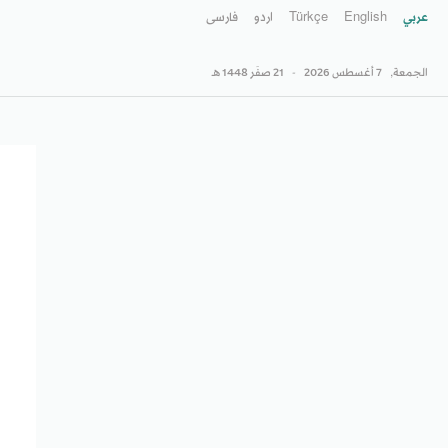
عربي
English
Türkçe
اردو
فارسى
الجمعة,
7 أغسطس 2026
-
21 صفَر 1448 هـ