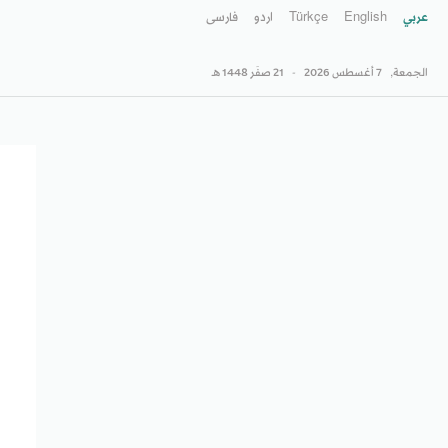
عربي
English
Türkçe
اردو
فارسى
الجمعة,
7 أغسطس 2026
-
21 صفَر 1448 هـ