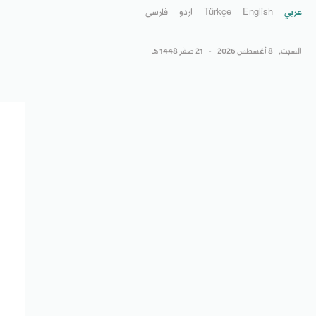
عربي
English
Türkçe
اردو
فارسى
السبت,
8 أغسطس 2026
-
21 صفَر 1448 هـ