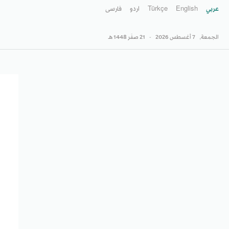
عربي
English
Türkçe
اردو
فارسى
الجمعة,
7 أغسطس 2026
-
21 صفَر 1448 هـ