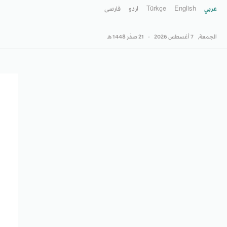
عربي
English
Türkçe
اردو
فارسى
الجمعة,
7 أغسطس 2026
-
21 صفَر 1448 هـ