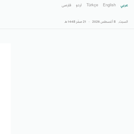
عربي
English
Türkçe
اردو
فارسى
السبت,
8 أغسطس 2026
-
21 صفَر 1448 هـ