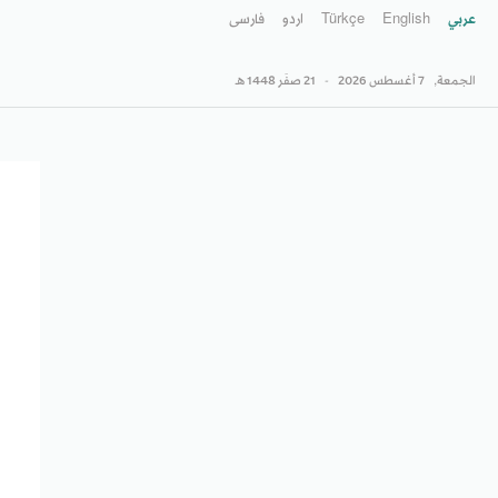
عربي
English
Türkçe
اردو
فارسى
الجمعة,
7 أغسطس 2026
-
21 صفَر 1448 هـ