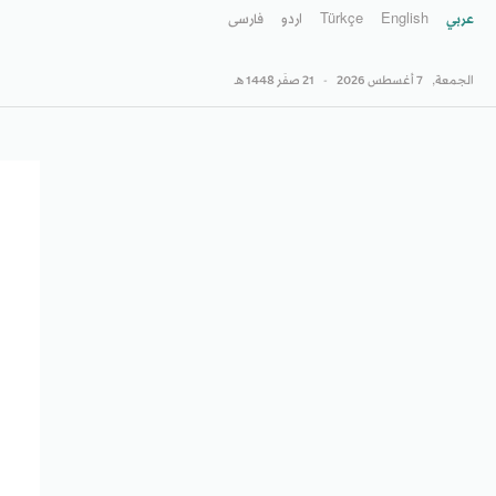
عربي
English
Türkçe
اردو
فارسى
الجمعة,
7 أغسطس 2026
-
21 صفَر 1448 هـ