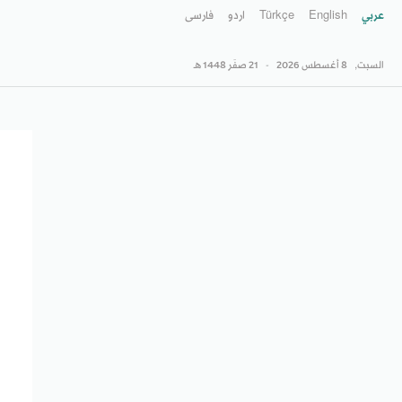
عربي
English
Türkçe
اردو
فارسى
السبت,
8 أغسطس 2026
-
21 صفَر 1448 هـ