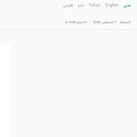
عربي
English
Türkçe
اردو
فارسى
الجمعة,
7 أغسطس 2026
-
21 صفَر 1448 هـ