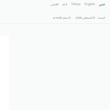
عربي
English
Türkçe
اردو
فارسى
السبت,
8 أغسطس 2026
-
21 صفَر 1448 هـ