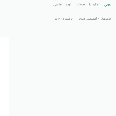
عربي
English
Türkçe
اردو
فارسى
الجمعة,
7 أغسطس 2026
-
21 صفَر 1448 هـ