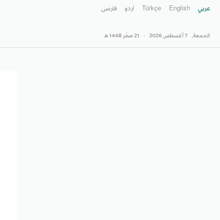
عربي
English
Türkçe
اردو
فارسى
الجمعة,
7 أغسطس 2026
-
21 صفَر 1448 هـ