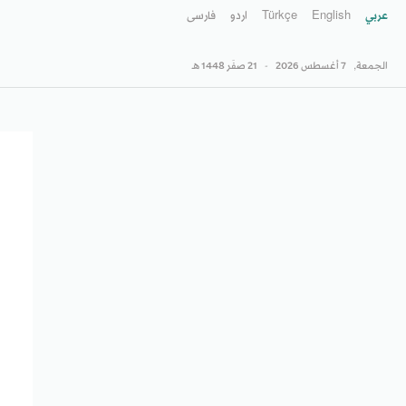
عربي
English
Türkçe
اردو
فارسى
الجمعة,
7 أغسطس 2026
-
21 صفَر 1448 هـ