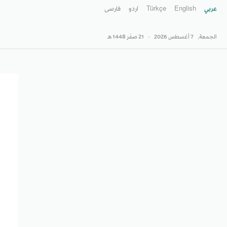
عربي
English
Türkçe
اردو
فارسى
الجمعة,
7 أغسطس 2026
-
21 صفَر 1448 هـ