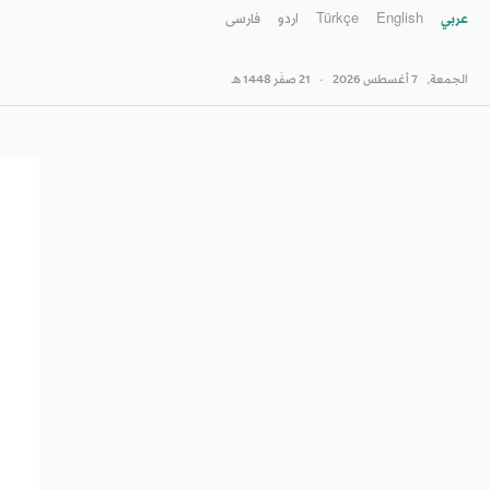
عربي
English
Türkçe
اردو
فارسى
الجمعة,
7 أغسطس 2026
-
21 صفَر 1448 هـ