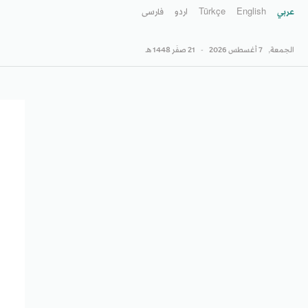
عربي
English
Türkçe
اردو
فارسى
الجمعة,
7 أغسطس 2026
-
21 صفَر 1448 هـ