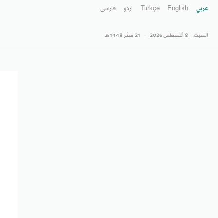
عربي
English
Türkçe
اردو
فارسى
السبت,
8 أغسطس 2026
-
21 صفَر 1448 هـ