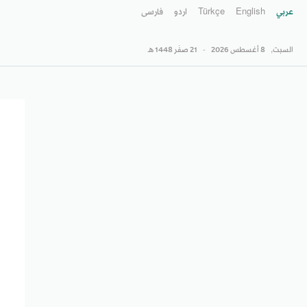
عربي
English
Türkçe
اردو
فارسى
السبت,
8 أغسطس 2026
-
21 صفَر 1448 هـ