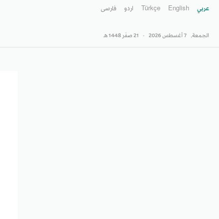
عربي
English
Türkçe
اردو
فارسى
الجمعة,
7 أغسطس 2026
-
21 صفَر 1448 هـ