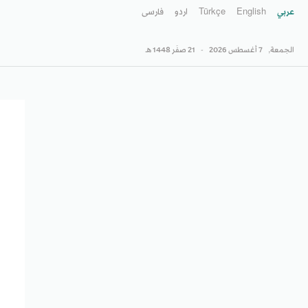
عربي
English
Türkçe
اردو
فارسى
الجمعة,
7 أغسطس 2026
-
21 صفَر 1448 هـ