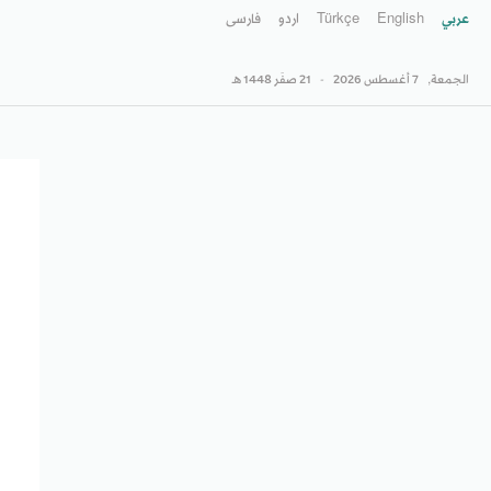
عربي
English
Türkçe
اردو
فارسى
الجمعة,
7 أغسطس 2026
-
21 صفَر 1448 هـ