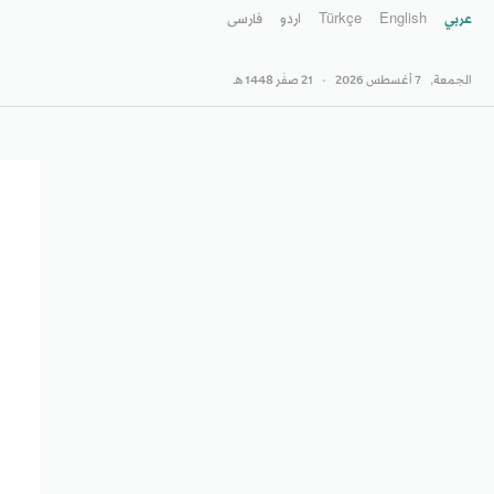
عربي
English
Türkçe
اردو
فارسى
الجمعة,
7 أغسطس 2026
-
21 صفَر 1448 هـ