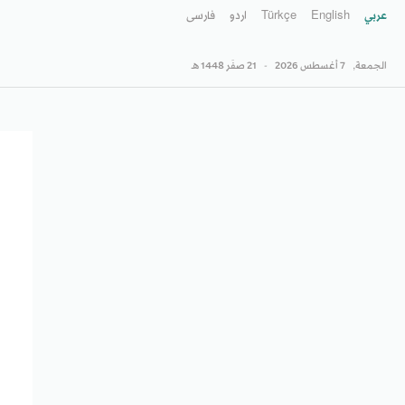
عربي
English
Türkçe
اردو
فارسى
الجمعة,
7 أغسطس 2026
-
21 صفَر 1448 هـ