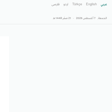
عربي
English
Türkçe
اردو
فارسى
الجمعة,
7 أغسطس 2026
-
21 صفَر 1448 هـ