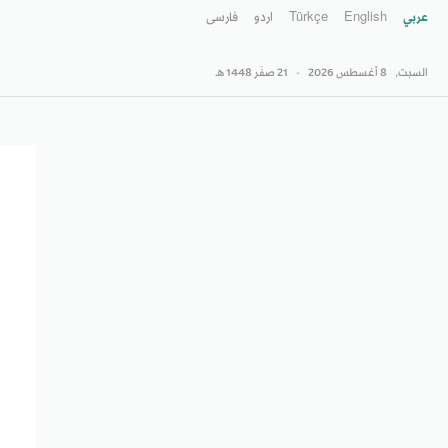
عربي
English
Türkçe
اردو
فارسى
السبت,
8 أغسطس 2026
-
21 صفَر 1448 هـ