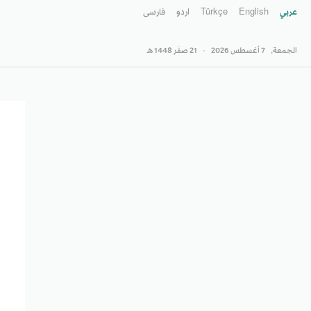
عربي
English
Türkçe
اردو
فارسى
الجمعة,
7 أغسطس 2026
-
21 صفَر 1448 هـ