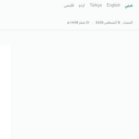
عربي
English
Türkçe
اردو
فارسى
السبت,
8 أغسطس 2026
-
21 صفَر 1448 هـ