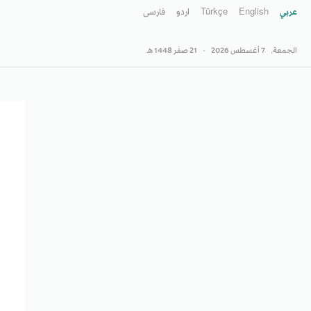
عربي
English
Türkçe
اردو
فارسى
الجمعة,
7 أغسطس 2026
-
21 صفَر 1448 هـ