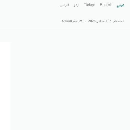
عربي
English
Türkçe
اردو
فارسى
الجمعة,
7 أغسطس 2026
-
21 صفَر 1448 هـ