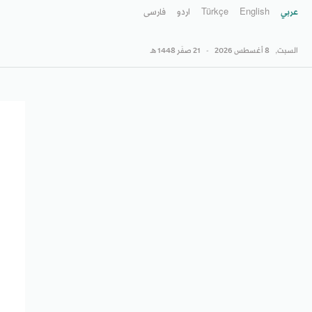
عربي
English
Türkçe
اردو
فارسى
السبت,
8 أغسطس 2026
-
21 صفَر 1448 هـ