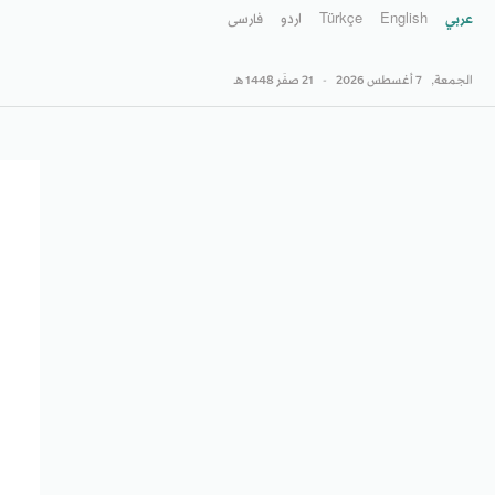
عربي
English
Türkçe
اردو
فارسى
الجمعة,
7 أغسطس 2026
-
21 صفَر 1448 هـ