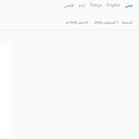
عربي
English
Türkçe
اردو
فارسى
الجمعة,
7 أغسطس 2026
-
21 صفَر 1448 هـ