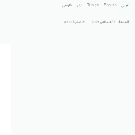
عربي
English
Türkçe
اردو
فارسى
الجمعة,
7 أغسطس 2026
-
21 صفَر 1448 هـ