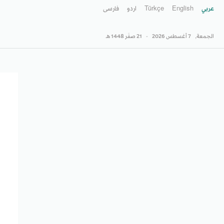
عربي
English
Türkçe
اردو
فارسى
الجمعة,
7 أغسطس 2026
-
21 صفَر 1448 هـ