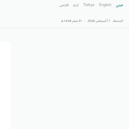
عربي
English
Türkçe
اردو
فارسى
الجمعة,
7 أغسطس 2026
-
21 صفَر 1448 هـ