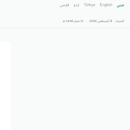
عربي
English
Türkçe
اردو
فارسى
السبت,
8 أغسطس 2026
-
21 صفَر 1448 هـ