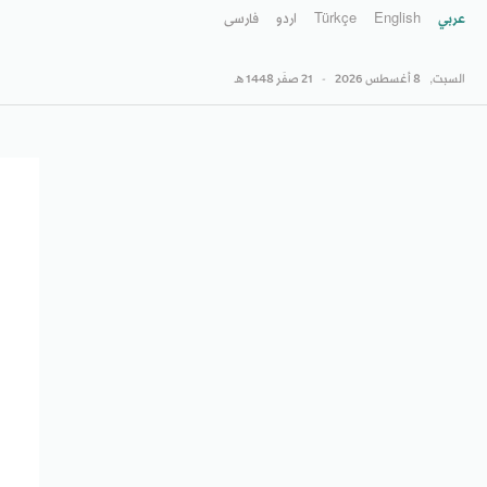
عربي
English
Türkçe
اردو
فارسى
السبت,
8 أغسطس 2026
-
21 صفَر 1448 هـ