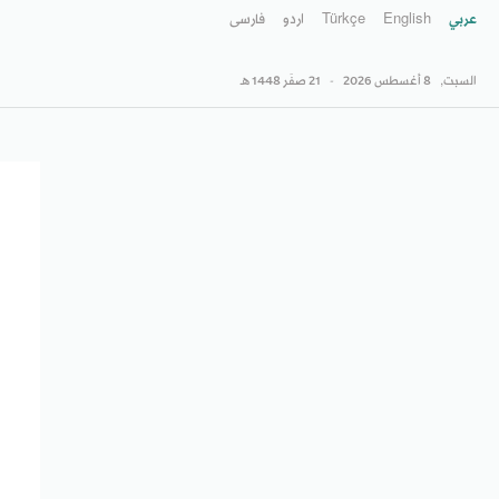
عربي
English
Türkçe
اردو
فارسى
السبت,
8 أغسطس 2026
-
21 صفَر 1448 هـ