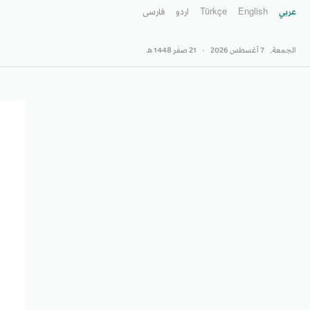
عربي
English
Türkçe
اردو
فارسى
الجمعة,
7 أغسطس 2026
-
21 صفَر 1448 هـ